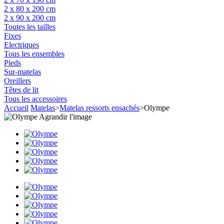
2 x 80 x 200 cm
2 x 90 x 200 cm
Toutes les tailles
Fixes
Electriques
Tous les ensembles
Pieds
Sur-matelas
Oreillers
Têtes de lit
Tous les accessoires
Accueil
Matelas
>
Matelas ressorts ensachés
>
Olympe
Agrandir l'image