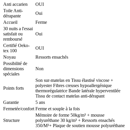
Anti accarien
OUI
Toile Anti-
Oui
dérapante
Accueil
Ferme
30 nuits a l'essai
satisfait ou
Oui
remboursé
Certifié Oeko-
OUI
tex 100
Noyau
Ressorts ensachés
Possibilité de
dimensions
Non
spéciales
Son sur-matelas en Tissu élastisé viscose +
polyester Fibres creuses hypoallergénique
Points forts
thermorégulatrice Bande latérale hyperventilée
Tissu de contact matelas anti-dérapant
Garantie
5 ans
Fermetée/confort
Ferme et souple à la fois
Mémoire de forme 50kg/m³ + mousse
Structure
polyuréthane 30 kg/m³ + Ressorts ensachés
350/M²+ Plaque de soutien mousse polyuréthane