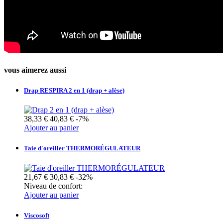
vous aimerez aussi
Drap RESPIRA 2 en 1 (drap + alèse)
38,33 €
40,83 €
-7%
Ajouter au panier
Taie d'oreiller THERMORÉGULATEUR
21,67 €
30,83 €
-32%
Niveau de confort:
Ajouter au panier
Viscosoft