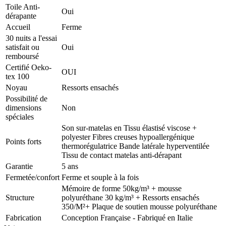
Toile Anti-
Oui
dérapante
Accueil
Ferme
30 nuits a l'essai
satisfait ou
Oui
remboursé
Certifié Oeko-
OUI
tex 100
Noyau
Ressorts ensachés
Possibilité de
dimensions
Non
spéciales
Son sur-matelas en Tissu élastisé viscose +
polyester Fibres creuses hypoallergénique
Points forts
thermorégulatrice Bande latérale hyperventilée
Tissu de contact matelas anti-dérapant
Garantie
5 ans
Fermetée/confort
Ferme et souple à la fois
Mémoire de forme 50kg/m³ + mousse
Structure
polyuréthane 30 kg/m³ + Ressorts ensachés
350/M²+ Plaque de soutien mousse polyuréthane
Fabrication
Conception Française - Fabriqué en Italie