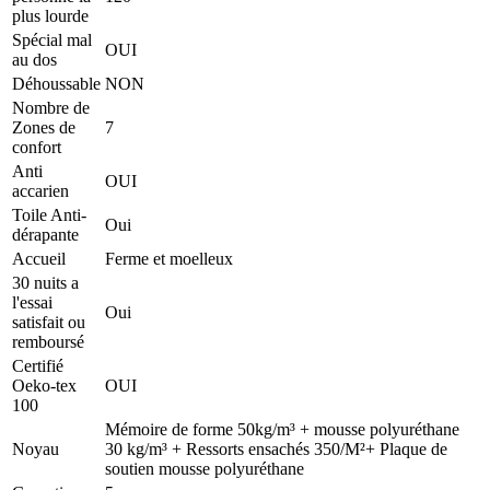
plus lourde
Spécial mal
OUI
au dos
Déhoussable
NON
Nombre de
Zones de
7
confort
Anti
OUI
accarien
Toile Anti-
Oui
dérapante
Accueil
Ferme et moelleux
30 nuits a
l'essai
Oui
satisfait ou
remboursé
Certifié
Oeko-tex
OUI
100
Mémoire de forme 50kg/m³ + mousse polyuréthane
Noyau
30 kg/m³ + Ressorts ensachés 350/M²+ Plaque de
soutien mousse polyuréthane