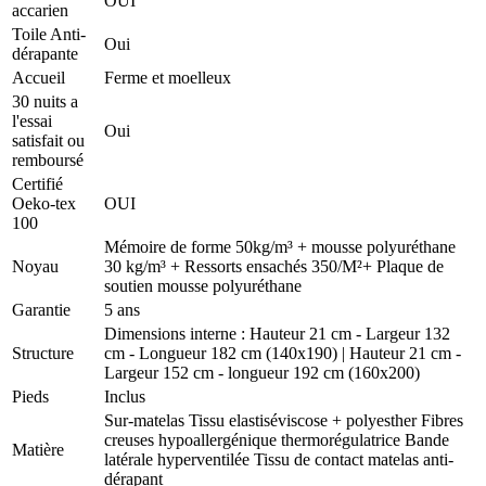
OUI
accarien
Toile Anti-
Oui
dérapante
Accueil
Ferme et moelleux
30 nuits a
l'essai
Oui
satisfait ou
remboursé
Certifié
Oeko-tex
OUI
100
Mémoire de forme 50kg/m³ + mousse polyuréthane
Noyau
30 kg/m³ + Ressorts ensachés 350/M²+ Plaque de
soutien mousse polyuréthane
Garantie
5 ans
Dimensions interne : Hauteur 21 cm - Largeur 132
Structure
cm - Longueur 182 cm (140x190) | Hauteur 21 cm -
Largeur 152 cm - longueur 192 cm (160x200)
Pieds
Inclus
Sur-matelas Tissu elastiséviscose + polyesther Fibres
creuses hypoallergénique thermorégulatrice Bande
Matière
latérale hyperventilée Tissu de contact matelas anti-
dérapant