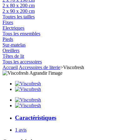
2 x 80 x 200 cm
2 x 90 x 200 cm
Toutes les tailles
Fixes
Electriques
Tous les ensembles
Pieds
Sur-matelas
Oreillers
Têtes de lit
Tous les accessoires
Accueil
Accessoires de literie
>
Viscofresh
Agrandir l'image
Caractéristiques
1 avis