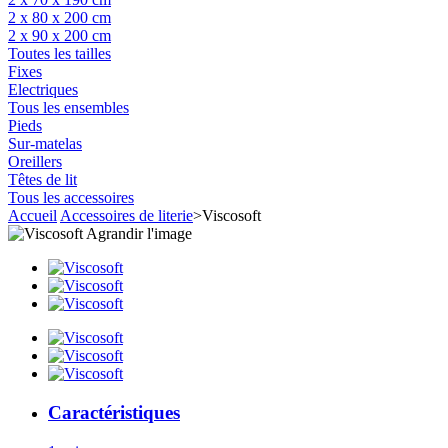
2 x 80 x 200 cm
2 x 90 x 200 cm
Toutes les tailles
Fixes
Electriques
Tous les ensembles
Pieds
Sur-matelas
Oreillers
Têtes de lit
Tous les accessoires
Accueil
Accessoires de literie
>
Viscosoft
Agrandir l'image
Caractéristiques